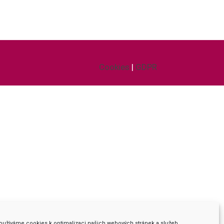
Cookies
|
GDPR
oužíváme cookies k optimalizaci našich webových stránek a služeb.